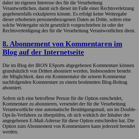
daher im eigenen Interesse des für die Verarbeitung
Verantwortlichen, damit sich dieser im Falle einer Rechtsverletzung
gegebenenfalls exkulpieren könnte. Es erfolgt keine Weitergabe
dieser erhobenen personenbezogenen Daten an Dritte, sofern eine
solche Weitergabe nicht gesetzlich vorgeschrieben ist oder der
Rechtsverteidigung des für die Verarbeitung Verantwortlichen dient.
8. Abonnement von Kommentaren im
Blog auf der Internetseite
Die im Blog der IRON ESports abgegebenen Kommentare können
grundsätzlich von Dritten abonniert werden. Insbesondere besteht
die Möglichkeit, dass ein Kommentator die seinem Kommentar
nachfolgenden Kommentare zu einem bestimmten Blog-Beitrag
abonniert.
Sofern sich eine betroffene Person für die Option entscheidet,
Diese Webseite verwendet Cookies
Kommentare zu abonnieren, versendet der für die Verarbeitung
Verantwortliche eine automatische Bestätigungsmail, um im Double-
Opt-In-Verfahren zu überprüfen, ob sich wirklich der Inhaber der
angegebenen E-Mail-Adresse für diese Option entschieden hat. Die
Benötigte Cookies
Option zum Abonnement von Kommentaren kann jederzeit beendet
werden.
Essenziell
Diese Technologien sind erforderlich, um die Kernfunktionalität der