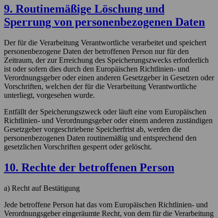
Website zu aktivieren
9. Routinemäßige Löschung und
Sperrung von personenbezogenen Daten
Optionale Cookies
Funktionell
Der für die Verarbeitung Verantwortliche verarbeitet und speichert
Diese Technologien ermöglichen es dem Nutzer, die Webseite
personenbezogene Daten der betroffenen Person nur für den
optimal zu nutzen.
Zeitraum, der zur Erreichung des Speicherungszwecks erforderlich
Ausgewählte Akzeptieren
Alle Akzeptieren
ist oder sofern dies durch den Europäischen Richtlinien- und
Verordnungsgeber oder einen anderen Gesetzgeber in Gesetzen oder
Vorschriften, welchen der für die Verarbeitung Verantwortliche
unterliegt, vorgesehen wurde.
Entfällt der Speicherungszweck oder läuft eine vom Europäischen
Richtlinien- und Verordnungsgeber oder einem anderen zuständigen
Gesetzgeber vorgeschriebene Speicherfrist ab, werden die
personenbezogenen Daten routinemäßig und entsprechend den
gesetzlichen Vorschriften gesperrt oder gelöscht.
10. Rechte der betroffenen Person
a) Recht auf Bestätigung
Jede betroffene Person hat das vom Europäischen Richtlinien- und
Verordnungsgeber eingeräumte Recht, von dem für die Verarbeitung